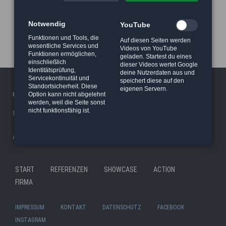
Notwendig
YouTube
Funktionen und Tools, die
Auf diesen Seiten werden
wesentliche Services und
Videos von YouTube
Funktionen ermöglichen,
geladen. Startest du eines
einschließlich
dieser Videos wertet Google
Identitätsprüfung,
deine Nutzerdaten aus und
Servicekontinuität und
speichert diese auf den
Standortsicherheit. Diese
eigenen Servern.
© 2026 Haeger Stunt & Wireworks Ltd. - Berlin
Option kann nicht abgelehnt
werden, weil die Seite sonst
nicht funktionsfähig ist.
facility/studio
|
Stunt Rigging Courses
|
Stuntcloud
AP8actionpact
|
87eleven
|
MCC - MovieCamCar
|
Reel Deal
Nav
START
REFERENZEN
SHOWCASE
ACTION
Navigation
übe
FIRMA
überspringen
IMPRESSUM
KONTAKT
DATENSCHUTZ
FACEBOOK
INSTAGRAM