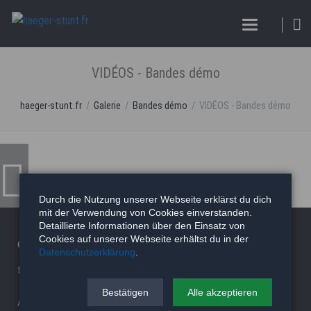
VIDÉOS - Bandes démo
haeger-stunt.fr
Galerie
Bandes démo
VIDÉOS - Bandes démo
Durch die Nutzung unserer Webseite erklärst du dich
mit der Verwendung von Cookies einverstanden.
Detaillierte Informationen über den Einsatz von
Cookies auf unserer Webseite erhältst du in der
© 2026 Haeger Stunt & Wireworks Ltd. - Berlin
Datenschutzerklärung
.
facility/studio
|
Stunt Rigging Courses
|
Stuntcloud
Bestätigen
Alle akzeptieren
AP8actionpact
|
87eleven
|
MCC - MovieCamCar
|
Reel Deal