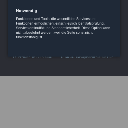
Notwendig
Alle
HOME
ACTION
RÉFÉRENCES
GALERIE
Aller
Funktionen und Tools, die wesentliche Services und
au
ENTREPRISE
Funktionen ermöglichen, einschließlich Identitätsprüfung,
au
con
Servicekontinuität und Standortsicherheit. Diese Option kann
contenu
nicht abgelehnt werden, weil die Seite sonst nicht
MENTIONS LÉGALES
CONTACT
L'EXCLUSION D'ADHÉSION
funktionsfähig ist.
FACEBOOK
INSTAGRAM
E-MAIL:
TÉLÉPHONE: 030 75774488
INFO@HAEGER-STUNT.DE