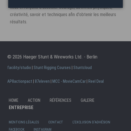
nous efforçons d'associer courage, activités physiques,
créativité, savoir et techniques afin d'obtenir les meilleurs
résultats.
© 2026 Haeger Stunt & Wireworks Ltd. - Berlin
facility/studio
|
Stunt Rigging Courses
|
Stuntcloud
AP8actionpact
|
87eleven
|
MCC - MovieCamCar
|
Reel Deal
Alle
HOME
ACTION
RÉFÉRENCES
GALERIE
Aller
au
ENTREPRISE
au
con
contenu
MENTIONS LÉGALES
CONTACT
L'EXCLUSION D'ADHÉSION
FACEBOOK
INSTAGRAM