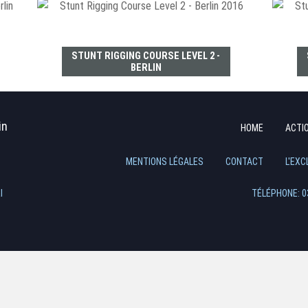
STUNT RIGGING COURSE LEVEL 2 -
BERLIN
in
HOME
ACTI
Aller
au
MENTIONS LÉGALES
CONTACT
L'EXC
contenu
TÉLÉPHONE: 0
l