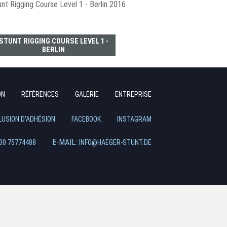
STUNT RIGGING COURSE LEVEL 1 -
BERLIN
Aller
ON
RÉFÉRENCES
GALERIE
ENTREPRISE
au
contenu
LUSION D'ADHÉSION
FACEBOOK
INSTAGRAM
E-MAIL:
30 75774488
INFO@HAEGER-STUNT.DE