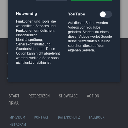
Notwendig
YouTube
Funktionen und Tools, die
Auf diesen Seiten werden
wesentliche Services und
Videos von YouTube
Funktionen ermöglichen,
geladen. Startest du eines
einschließlich
dieser Videos wertet Google
Identitätsprüfung,
deine Nutzerdaten aus und
Servicekontinuität und
speichert diese auf den
Standortsicherheit. Diese
eigenen Servern.
© 2026 Haeger Stunt & Wireworks Ltd. - Berlin
Option kann nicht abgelehnt
werden, weil die Seite sonst
nicht funktionsfähig ist.
facility/studio
|
Stunt Rigging Courses
|
Stuntcloud
AP8actionpact
|
87eleven
|
MCC - MovieCamCar
|
Reel Deal
Nav
START
REFERENZEN
SHOWCASE
ACTION
Navigation
übe
FIRMA
überspringen
IMPRESSUM
KONTAKT
DATENSCHUTZ
FACEBOOK
INSTAGRAM