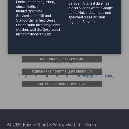
Funktionen ermöglichen,
geladen. Startest du eines
einschließlich
dieser Videos wertet Google
PANTENE BERLIN LOC. MIT PALINA ROJINSKI
Identitätsprüfung,
deine Nutzerdaten aus und
Servicekontinuität und
speichert diese auf den
Standortsicherheit. Diese
eigenen Servern.
JEEP & JUVENTUS TURIN / CONRAD FILM SLOVENIA
Option kann nicht abgelehnt
werden, weil die Seite sonst
nicht funktionsfähig ist.
PICK UP / MARKENFILM
SAMSUNG / MARKENFILM
MC DONALDS / BAKERYFILMS
Seite 1 von 6
MEDIAMARKT / DOITY FILMPRODUKTION
1
2
3
4
5
6
Vorwärts
Ende
ZDF NEO / DROPOUT FILMPROD.
© 2026 Haeger Stunt & Wireworks Ltd. - Berlin