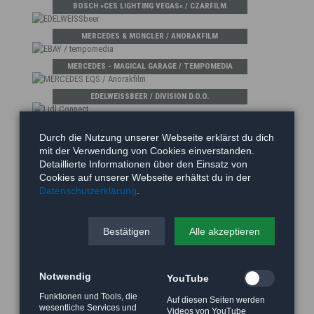
BOSCH »CES LIGHTING VEGAS« / CZARFILM
MERCEDES & MONCLER / ANORAKFILM
MERCEDES - MAGICAL GARAGE / TEMPOMEDIA
EDELWEISSBEER / DIVISION D.O.O.
EBAY / TEMPOMEDIA
Durch die Nutzung unserer Webseite erklärst du dich
mit der Verwendung von Cookies einverstanden.
MERCEDES EQS / ANORAKFILM
Detaillierte Informationen über den Einsatz von
Cookies auf unserer Webseite erhältst du in der
LIDL / BEARS CALLING
Datenschutzerklärung
.
BDI / NYLONFILM
Bestätigen
Alle akzeptieren
O2 / MARKENFILM
Notwendig
MASTERCARD / COMRADFILM / SLOVENIA
YouTube
Funktionen und Tools, die
Auf diesen Seiten werden
ASICS / LURE MEDIA
wesentliche Services und
Videos von YouTube