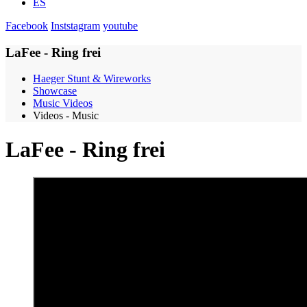
ES
Facebook
Inststagram
youtube
LaFee - Ring frei
Haeger Stunt & Wireworks
Showcase
Music Videos
Videos - Music
LaFee - Ring frei