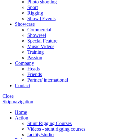
Photo shooting
Sport
Rigging
Show | Events
Showcase
Commercial
Showreel
Special Feature
Music Videos
Training
Passion
Company
Heads
Friends
Partner/ international
Contact
Close
Skip navigation
Home
Action
Stunt Rigging Courses
Videos - stunt rigging courses
facility/studio