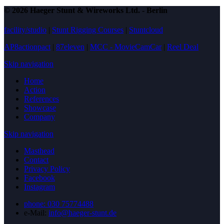
© 2026 Haeger Stunt & Wireworks Ltd. - Berlin
facility/studio
|
Stunt Rigging Courses
|
Stuntcloud
AP8actionpact
|
87eleven
|
MCC - MovieCamCar
|
Reel Deal
Skip navigation
Home
Action
References
Showcase
Company
Skip navigation
Masthead
Contact
Privacy Policy
Facebook
Instagram
phone: 030 75774488
e-Mail:
info@haeger-stunt.de