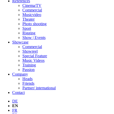
References
Cinema/TV
Commercial
Musicvideo
Theater
Photo shooting
Sport
Rigging
Show | Events
Showcase
Commercial
Showreel
Special Feature
Music Videos
Training
Passion
Company
Heads
Friends
Partner/ international
Contact
DE
EN
FR