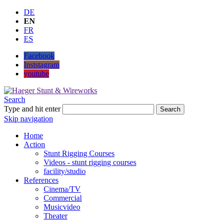
DE
EN
FR
ES
Facebook
Inststagram
youtube
Search
Type and hit enter
Search
Skip navigation
Home
Action
Stunt Rigging Courses
Videos - stunt rigging courses
facility/studio
References
Cinema/TV
Commercial
Musicvideo
Theater