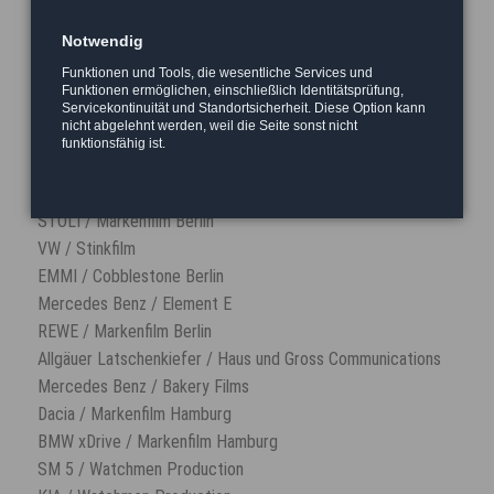
VIP Miracle / Propeler Produktion (Slovenien)
MTV (Klingelton) / Neue Sentimentalfilm Berlin
Notwendig
Froop - Müllermilch / Bigfish
Funktionen und Tools, die wesentliche Services und
Curry-King - Maica / Black Pictures Hamburg
Funktionen ermöglichen, einschließlich Identitätsprüfung,
Sage Software / BM8
Servicekontinuität und Standortsicherheit. Diese Option kann
nicht abgelehnt werden, weil die Seite sonst nicht
Saturn / Bigfish
funktionsfähig ist.
Media Markt Campagne / Markenfilm Hamburg
1und1 / Markenfilm Hamburg
STOLI / Markenfilm Berlin
VW / Stinkfilm
EMMI / Cobblestone Berlin
Mercedes Benz / Element E
REWE / Markenfilm Berlin
Allgäuer Latschenkiefer / Haus und Gross Communications
Mercedes Benz / Bakery Films
Dacia / Markenfilm Hamburg
BMW xDrive / Markenfilm Hamburg
SM 5 / Watchmen Production