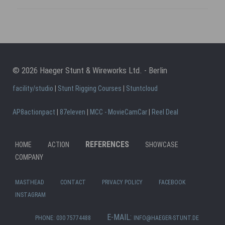
© 2026 Haeger Stunt & Wireworks Ltd. - Berlin
facility/studio
|
Stunt Rigging Courses
|
Stuntcloud
AP8actionpact
|
87eleven
|
MCC - MovieCamCar
|
Reel Deal
Ski
REFERENCES
HOME
ACTION
SHOWCASE
Skip
nav
COMPANY
navigation
MASTHEAD
CONTACT
PRIVACY POLICY
FACEBOOK
INSTAGRAM
E-MAIL:
PHONE: 030 75774488
INFO@HAEGER-STUNT.DE