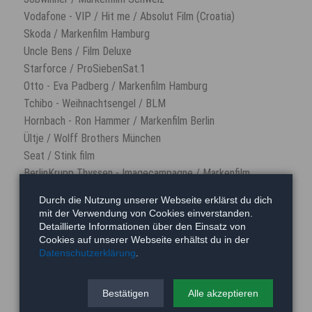
Vodafone - VIP / Hit me / Absolut Film (Croatia)
Skoda / Markenfilm Hamburg
Uncle Bens / Film Deluxe
Starforce / ProSiebenSat.1
Otto - Eva Padberg / Markenfilm Hamburg
Tchibo - Weihnachtsengel / BLM
Hornbach - Ron Hammer / Markenfilm Berlin
Ültje / Wolff Brothers München
Seat / Stink film
BerlinKrupp Thyssen - Imagecampagne / Markenfilm
Mercedes / Markenfilm
Durch die Nutzung unserer Webseite erklärst du dich
Malteser Hilfsdienst / Blowfilm
mit der Verwendung von Cookies einverstanden.
Swisscom / Blood Sweat Tears (Schweiz)
Detaillierte Informationen über den Einsatz von
Cookies auf unserer Webseite erhältst du in der
Rittersport / Bigfish
Datenschutzerklärung
.
Hornbach / Fenster / Markenfilm Berlin
Karstadt / BM8
Bestätigen
Alle akzeptieren
Sutas / Türk. Jogurt / First Cut (Türkei)