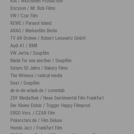
KIA / Watchmen Production
Ericsson / Mr. Bob Films
VW / Czar Film
REWE / Parasol Island
ARAG / Markenfilm Berlin
TV AR Drohne / Robert Leisewitz GmbH
Audi A1 / BM8
VW Jwtta / Soupfilm
Made for one another / Soupfilm
Saturn 50 Jahre / Bakery Films
The Witness / radical media
Seat / Soupfilm
ab-in-de-urlaub.de / commlab
ZDF Mediathek / Neue Sentimental Film Frankfurt
Der Kleine Eisbär / Trigger Happy Filmprod.
ERGO Vers. / CZAR Film
Pokerstars.de / Film Deluxe
Honda Jazz / Frankfurt Film