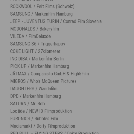
ROCKWOOL / Feit Films (Schweiz)
SAMSUNG / Markenfilm Hamburg
JEEP - JUVENTUS TURIN / Conrad Film Slovenia
MCDONALDS / Bakeryfilm
VILEDA / FilmDeluxde
SAMSUNG S6 / Triggerhappy
COKE LIGHT / 27kilometer
ING DIBA / Markenfilm Berlin
PICK UP / Markenfilm Hamburg
JÄTMAX / Companisto GmbH & High5Film
MIGROS / Who's McQueen Pictures
DAUGHTERS / Wandafilm
DPD / Markenfilm Hamburg
SATURN / Mr. Bob
Loctide / NEW ID Filmproduktion
EURONICS / Bubbles Film
Mediamarkt / Doity Filmproduktion
RED BULL – FLYING STEPS / Doity Produktion