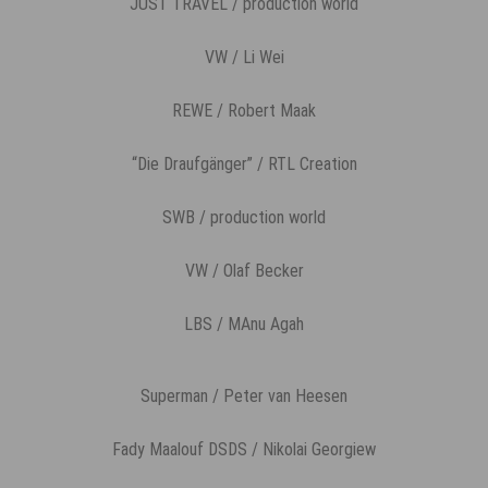
JUST TRAVEL / production world
VW / Li Wei
REWE / Robert Maak
“Die Draufgänger” / RTL Creation
SWB / production world
VW / Olaf Becker
LBS / MAnu Agah
Superman / Peter van Heesen
Fady Maalouf DSDS / Nikolai Georgiew