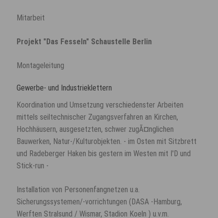
Mitarbeit
Projekt "Das Fesseln" Schaustelle Berlin
Montageleitung
Gewerbe- und Industrieklettern
Koordination und Umsetzung verschiedenster Arbeiten
mittels seiltechnischer Zugangsverfahren an Kirchen,
Hochhäusern, ausgesetzten, schwer zugÃ¤nglichen
Bauwerken, Natur-/Kulturobjekten. - im Osten mit Sitzbrett
und Radeberger Haken bis gestern im Westen mit I'D und
Stick-run -
Installation von Personenfangnetzen u.a.
Sicherungssystemen/-vorrichtungen (DASA -Hamburg,
Werften Stralsund / Wismar, Stadion Koeln ) u.v.m.