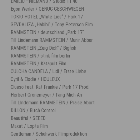
EMILIO –NIEMAND / Studio 11:40
Egon Werler / GENUG GESCHWIEGEN
TOKIO HOTEL „White Lies“ / Park 17
SEVDALIZA „Habibi“ / Tony Petersen Film
RAMMSTEIN / deutschland „Park 17“
Till Lindemann RAMMSTEIN / Munir Abbar
RAMMSTEIN „Zeig Dich“ / Bigfish
RAMMSTEIN / stink film berlin
RAMMSTEIN / Katapult Film
CULCHA CANDELA / Lidl / Erste Liebe
Cyril & Elodie / HOULEUX
Clueso feat. Kat Frankie / Park 17 Prod.
Herbert Grönemeyer / Fang Mich An
Till LIndemann RAMMSTEIN / Praise Abort
DILLON / Bitch Control
Beautiful / SEEED
Maxat / Lopta Film
Gentleman / Schuhwerk Filmproduktion