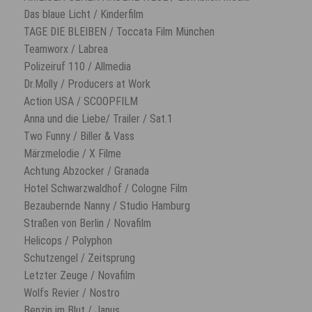
Das blaue Licht / Kinderfilm
TAGE DIE BLEIBEN / Toccata Film München
Teamworx / Labrea
Polizeiruf 110 / Allmedia
Dr.Molly / Producers at Work
Action USA / SCOOPFILM
Anna und die Liebe/ Trailer / Sat.1
Two Funny / Biller & Vass
Märzmelodie / X Filme
Achtung Abzocker / Granada
Hotel Schwarzwaldhof / Cologne Film
Bezaubernde Nanny / Studio Hamburg
Straßen von Berlin / Novafilm
Helicops / Polyphon
Schutzengel / Zeitsprung
Letzter Zeuge / Novafilm
Wolfs Revier / Nostro
Benzin im Blut / Janus