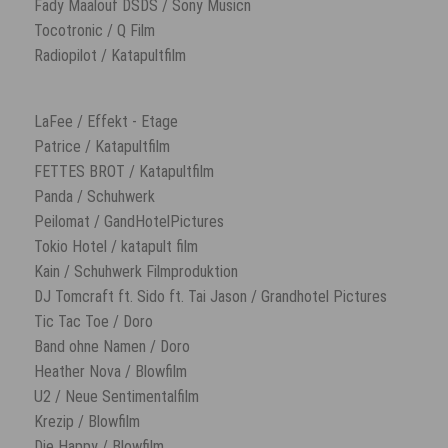
Fady Maalouf DSDS / Sony Musicn
Tocotronic / Q Film
Radiopilot / Katapultfilm
LaFee / Effekt - Etage
Patrice / Katapultfilm
FETTES BROT / Katapultfilm
Panda / Schuhwerk
Peilomat / GandHotelPictures
Tokio Hotel / katapult film
Kain / Schuhwerk Filmproduktion
DJ Tomcraft ft. Sido ft. Tai Jason / Grandhotel Pictures
Tic Tac Toe / Doro
Band ohne Namen / Doro
Heather Nova / Blowfilm
U2 / Neue Sentimentalfilm
Krezip / Blowfilm
Die Happy / Blowfilm