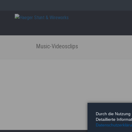
Close
Skip
navigatio
Music-Videosclips
Durch die Nutzung 
Detaillierte Inform
Datenschutzerklär