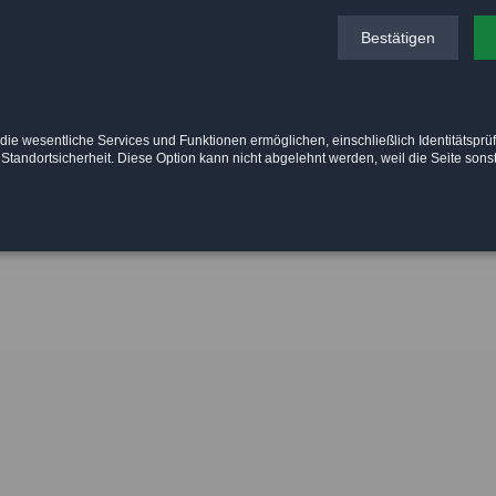
Bestätigen
in
HOME
ACTIO
Skip
navigation
MASTHEAD
CONTACT
die wesentliche Services und Funktionen ermöglichen, einschließlich Identitätsprü
PHONE: 0
l
 Standortsicherheit. Diese Option kann nicht abgelehnt werden, weil die Seite sonst