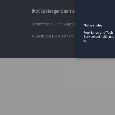
© 2026 Haeger Stunt & Wireworks Ltd. - Berl
facility/studio
|
Stunt Rigging Courses
|
Stuntcloud
Notwendig
Funktionen und Tools, 
AP8actionpact
|
87eleven
|
MCC - MovieCamCar
|
Reel Dea
Servicekontinuität und
ist.