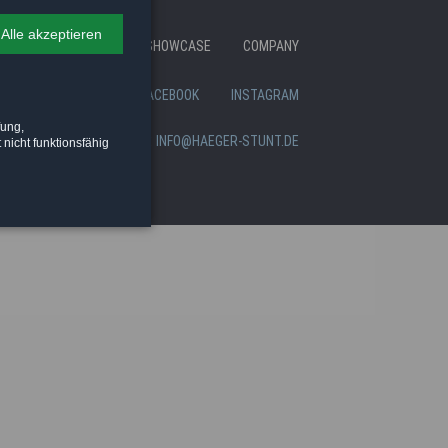
Alle akzeptieren
Skip
N
REFERENCES
SHOWCASE
COMPANY
navigation
PRIVACY POLICY
FACEBOOK
INSTAGRAM
fung,
E-MAIL:
30 75774488
INFO@HAEGER-STUNT.DE
 nicht funktionsfähig