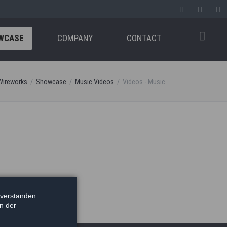
WCASE
COMPANY
CONTACT
Wireworks
Showcase
Music Videos
Videos - Music
nverstanden.
in der