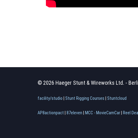
© 2026 Haeger Stunt & Wireworks Ltd. - Berl
facility/studio
|
Stunt Rigging Courses
|
Stuntcloud
AP8actionpact
|
87eleven
|
MCC - MovieCamCar
|
Reel Dea