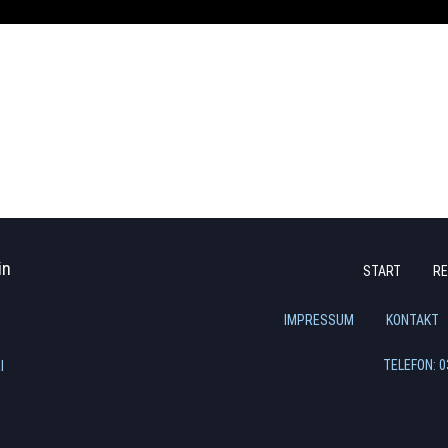
in
START
RE
Navigation
überspringen
IMPRESSUM
KONTAKT
TELEFON: 0
l