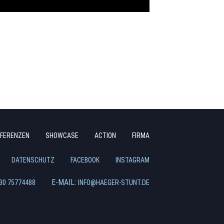
Navigation
FERENZEN
SHOWCASE
ACTION
FIRMA
überspringen
DATENSCHUTZ
FACEBOOK
INSTAGRAM
E-MAIL:
30 75774488
INFO@HAEGER-STUNT.DE