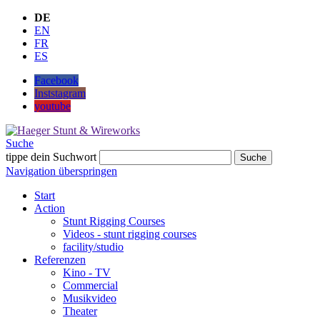
DE
EN
FR
ES
Facebook
Inststagram
youtube
Suche
tippe dein Suchwort
Suche
Navigation überspringen
Start
Action
Stunt Rigging Courses
Videos - stunt rigging courses
facility/studio
Referenzen
Kino - TV
Commercial
Musikvideo
Theater