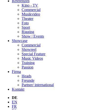
Referenzen
Kino - TV
Commercial
Musikvideo
Theater
Foto
Sport
Rigging
Show | Events
Showcase
Commercial
Showreel
Special Feature
Music Videos
Training
Passion
Firma
Heads
Freunde
Partner/ international
Kontakt
DE
EN
FR