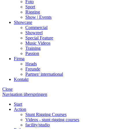
Foto
Sport
Rigging
Show | Events
Showcase
Commercial
Showreel
Special Feature
Music Videos
Training
Passion
Firma
Heads
Freunde
Partner/ international
Kontakt
Close
Navigation überspringen
Start
Action
Stunt Rigging Courses
Videos - stunt rigging courses
facility/studio