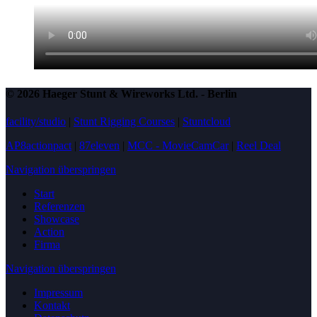
© 2026 Haeger Stunt & Wireworks Ltd. - Berlin
facility/studio
|
Stunt Rigging Courses
|
Stuntcloud
AP8actionpact
|
87eleven
|
MCC - MovieCamCar
|
Reel Deal
Navigation überspringen
Start
Referenzen
Showcase
Action
Firma
Navigation überspringen
Impressum
Kontakt