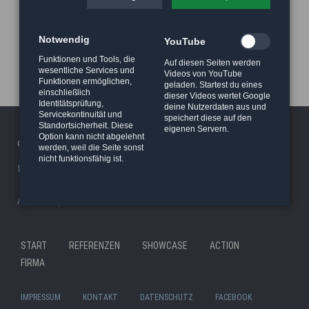
Notwendig
YouTube
Funktionen und Tools, die
Auf diesen Seiten werden
wesentliche Services und
Videos von YouTube
Funktionen ermöglichen,
geladen. Startest du eines
einschließlich
dieser Videos wertet Google
Identitätsprüfung,
deine Nutzerdaten aus und
Servicekontinuität und
speichert diese auf den
Standortsicherheit. Diese
eigenen Servern.
Option kann nicht abgelehnt
© 2026 Haeger Stunt & Wireworks Ltd. - Berlin
werden, weil die Seite sonst
nicht funktionsfähig ist.
facility/studio
|
Stunt Rigging Courses
|
Stuntcloud
AP8actionpact
|
87eleven
|
MCC - MovieCamCar
|
Reel Deal
Nav
START
REFERENZEN
SHOWCASE
ACTION
Navigation
übe
FIRMA
überspringen
IMPRESSUM
KONTAKT
DATENSCHUTZ
FACEBOOK