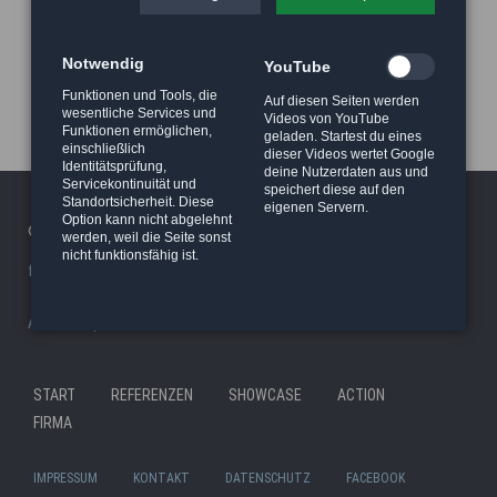
Notwendig
YouTube
Funktionen und Tools, die
Auf diesen Seiten werden
wesentliche Services und
Videos von YouTube
Funktionen ermöglichen,
geladen. Startest du eines
einschließlich
dieser Videos wertet Google
Identitätsprüfung,
deine Nutzerdaten aus und
Servicekontinuität und
speichert diese auf den
Standortsicherheit. Diese
eigenen Servern.
Option kann nicht abgelehnt
© 2026 Haeger Stunt & Wireworks Ltd. - Berlin
werden, weil die Seite sonst
nicht funktionsfähig ist.
facility/studio
|
Stunt Rigging Courses
|
Stuntcloud
AP8actionpact
|
87eleven
|
MCC - MovieCamCar
|
Reel Deal
Nav
START
REFERENZEN
SHOWCASE
ACTION
Navigation
übe
FIRMA
überspringen
IMPRESSUM
KONTAKT
DATENSCHUTZ
FACEBOOK