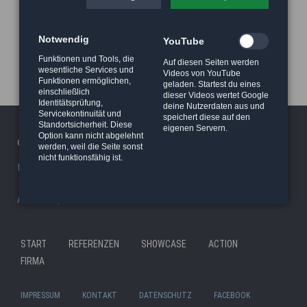
Notwendig
YouTube
Funktionen und Tools, die
Auf diesen Seiten werden
wesentliche Services und
Videos von YouTube
Funktionen ermöglichen,
geladen. Startest du eines
einschließlich
dieser Videos wertet Google
Identitätsprüfung,
deine Nutzerdaten aus und
Servicekontinuität und
speichert diese auf den
Standortsicherheit. Diese
eigenen Servern.
Option kann nicht abgelehnt
© 2026 Haeger Stunt & Wireworks Ltd. - Berlin
werden, weil die Seite sonst
nicht funktionsfähig ist.
facility/studio
|
Stunt Rigging Courses
|
Stuntcloud
AP8actionpact
|
87eleven
|
MCC - MovieCamCar
|
Reel Deal
Nav
START
REFERENZEN
SHOWCASE
ACTION
Navigation
übe
FIRMA
überspringen
IMPRESSUM
KONTAKT
DATENSCHUTZ
FACEBOOK