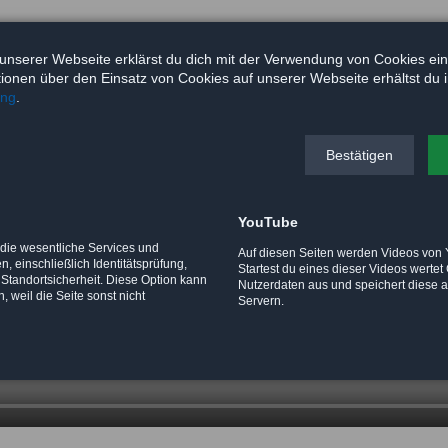
unserer Webseite erklärst du dich mit der Verwendung von Cookies ei
ationen über den Einsatz von Cookies auf unserer Webseite erhältst du 
ung
.
Bestätigen
YouTube
 die wesentliche Services und
Auf diesen Seiten werden Videos von
, einschließlich Identitätsprüfung,
Startest du eines dieser Videos werte
 Standortsicherheit. Diese Option kann
Nutzerdaten aus und speichert diese 
, weil die Seite sonst nicht
Servern.