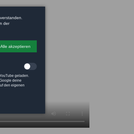
nverstanden.
in der
Alle akzeptieren
 YouTube geladen.
t Google deine
auf den eigenen