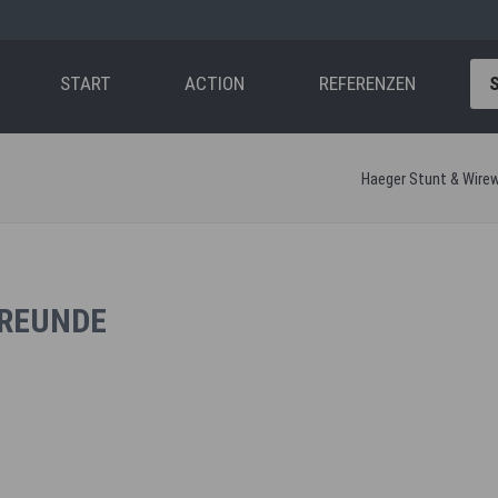
ation
pringen
START
ACTION
REFERENZEN
Haeger Stunt & Wire
FREUNDE