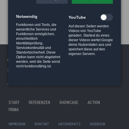
Notwendig
YouTube
Funktionen und Tools, die
Auf diesen Seiten werden
wesentliche Services und
Videos von YouTube
Funktionen ermöglichen,
geladen. Startest du eines
einschließlich
dieser Videos wertet Google
Identitätsprüfung,
deine Nutzerdaten aus und
Servicekontinuität und
speichert diese auf den
Standortsicherheit. Diese
eigenen Servern.
Option kann nicht abgelehnt
© 2026 Haeger Stunt & Wireworks Ltd. - Berlin
werden, weil die Seite sonst
nicht funktionsfähig ist.
facility/studio
|
Stunt Rigging Courses
|
Stuntcloud
AP8actionpact
|
87eleven
|
MCC - MovieCamCar
|
Reel Deal
Nav
START
REFERENZEN
SHOWCASE
ACTION
Navigation
übe
FIRMA
überspringen
IMPRESSUM
KONTAKT
DATENSCHUTZ
FACEBOOK